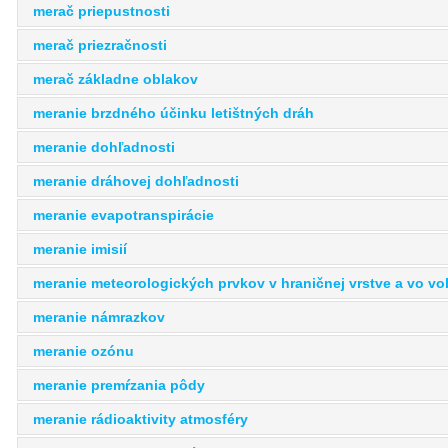
merač priepustnosti
merač priezračnosti
merač základne oblakov
meranie brzdného účinku letištných dráh
meranie dohľadnosti
meranie dráhovej dohľadnosti
meranie evapotranspirácie
meranie imisií
meranie meteorologických prvkov v hraničnej vrstve a vo vo
meranie námrazkov
meranie ozónu
meranie premŕzania pôdy
meranie rádioaktivity atmosféry