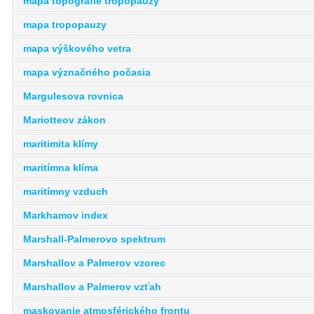
mapa topografie tropopauzy
mapa tropopauzy
mapa výškového vetra
mapa význačného počasia
Margulesova rovnica
Mariotteov zákon
maritimita klímy
maritímna klíma
maritímny vzduch
Markhamov index
Marshall-Palmerovo spektrum
Marshallov a Palmerov vzorec
Marshallov a Palmerov vzťah
maskovanie atmosférického frontu