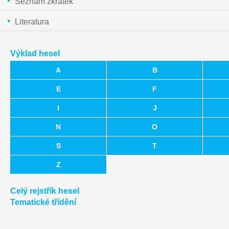
Seznam zkratek
Literatura
Výklad hesel
A
B
E
F
I
J
N
O
S
T
Z
Celý rejstřík hesel
Tematické třídění