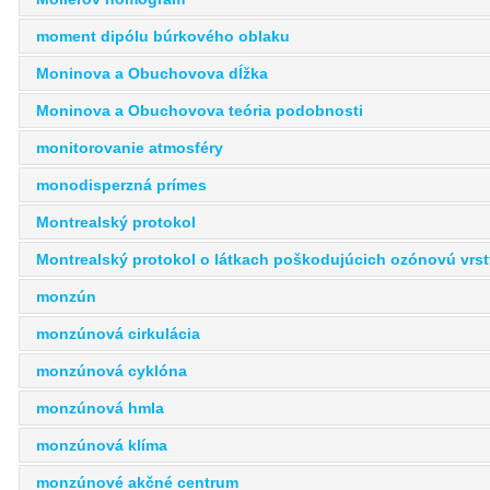
moment dipólu búrkového oblaku
Moninova a Obuchovova dĺžka
Moninova a Obuchovova teória podobnosti
monitorovanie atmosféry
monodisperzná prímes
Montrealský protokol
Montrealský protokol o látkach poškodujúcich ozónovú vrs
monzún
monzúnová cirkulácia
monzúnová cyklóna
monzúnová hmla
monzúnová klíma
monzúnové akčné centrum