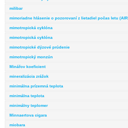
milibar
mimoriadne hlásenie o pozorovaní z lietadiel počas letu (A
mimotropická cyklóna
mimotropická cyklóna
mimotropické dýzové prúdenie
mimotropický monzún
Minářov koeficient
mineralizácia zrážok
minimálna prízemná teplota
minimálna teplota
minimálny teplomer
Minnaertova cigara
miobara