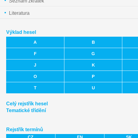
Seznam zkratek
Literatura
Výklad hesel
A
B
F
G
J
K
O
P
T
U
Celý rejstřík hesel
Tematické třídění
Rejstřík termínů
CZ
EN
SK