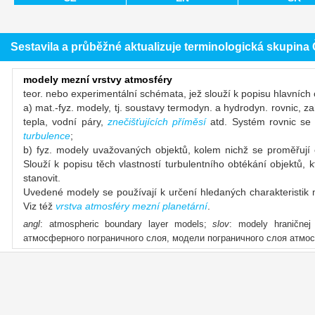
Sestavila a průběžné aktualizuje terminologická skupin
modely mezní vrstvy atmosféry
teor. nebo experimentální schémata, jež slouží k popisu hlavních 
a) mat.-fyz. modely, tj. soustavy termodyn. a hydrodyn. rovnic, zah
tepla, vodní páry,
znečišťujících příměsí
atd. Systém rovnic se 
turbulence
;
b) fyz. modely uvažovaných objektů, kolem nichž se proměřují ch
Slouží k popisu těch vlastností turbulentního obtékání objektů
stanovit.
Uvedené modely se používají k určení hledaných charakteristik 
Viz též
vrstva atmosféry mezní planetární
.
angl
: atmospheric boundary layer models;
slov
: modely hraničnej
атмосферного пограничного слоя, модели пограничного слоя атм