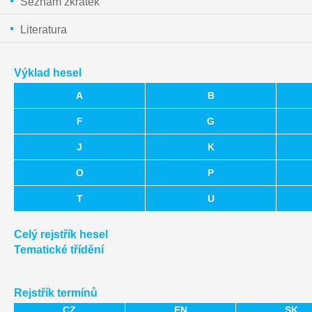
Seznam zkratek
Literatura
Výklad hesel
A
B
F
G
J
K
O
P
T
U
Celý rejstřík hesel
Tematické třídění
Rejstřík termínů
CZ
EN
SK