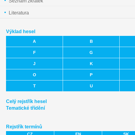
Seznam zkratek
Literatura
Výklad hesel
A
B
F
G
J
K
O
P
T
U
Celý rejstřík hesel
Tematické třídění
Rejstřík termínů
CZ
EN
SK