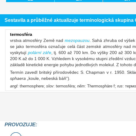
Sestavila a průběžné aktualizuje terminologická skupin
termosféra
vrstva atmosféry Země nad
mezopauzou
. Sahá zhruba od výše
se jako termosféra označuje celá část zemské atmosféry nad me
vyskytují
polární záře
, tj. 600 až 700 km. Do výšky 200 až 300 km
200 K až do 1 000 K. Vzhledem k vysokému stupni zředění vzduch
základě kinetické energie pohybu jednotlivých molekul. Z tohoto d
Termín zavedl britský přírodovědec S. Chapman v r. 1950. Skládá
sphaera
„koule, nebeská báň“).
angl
: thermosphere;
slov
: termosféra;
něm
: Thermosphäre f;
rus
: терм
PROVOZUJE: