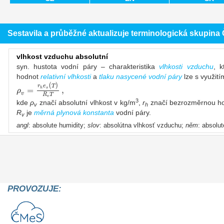
Sestavila a průběžné aktualizuje terminologická skupin
vlhkost vzduchu absolutní
syn. hustota vodní páry – charakteristika
vlhkosti vzduchu
, k
hodnot
relativní vlhkosti
a
tlaku nasycené vodní páry
lze s využit
(
)
r
e
T
=
,
ρ
h
s
v
R
T
v
3
kde
ρ
značí absolutní vlhkost v kg/m
,
r
značí bezrozměrnou hod
v
h
R
je
měrná plynová konstanta
vodní páry.
v
angl
: absolute humidity;
slov
: absolútna vlhkosť vzduchu;
něm
: absolu
PROVOZUJE: