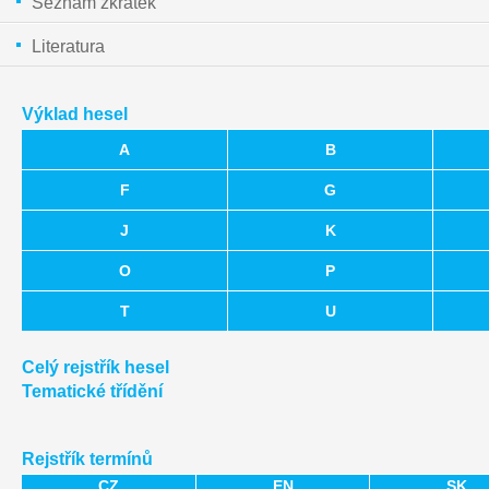
Seznam zkratek
Literatura
Výklad hesel
A
B
F
G
J
K
O
P
T
U
Celý rejstřík hesel
Tematické třídění
Rejstřík termínů
CZ
EN
SK