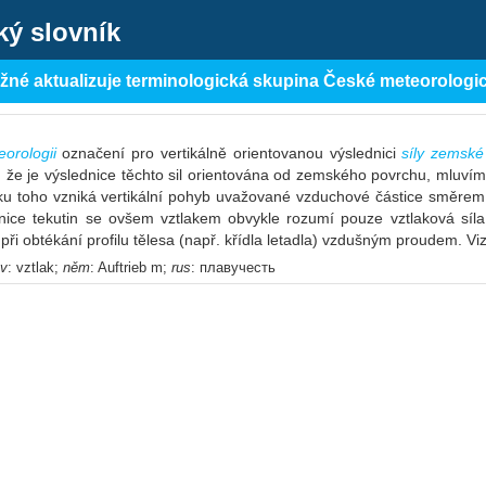
ký slovník
ěžné aktualizuje terminologická skupina České meteorologi
orologii
označení pro vertikálně orientovanou výslednici
síly zemské
, že je výslednice těchto sil orientována od zemského povrchu, mlu
ku toho vzniká vertikální pohyb uvažované vzduchové částice směrem 
ce tekutin se ovšem vztlakem obvykle rozumí pouze vztlaková síla
í při obtékání profilu tělesa (např. křídla letadla) vzdušným proudem. Vi
ov
: vztlak;
něm
: Auftrieb m;
rus
: плавучесть