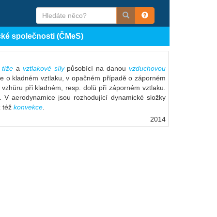
cké společnosti (ČMeS)
 tíže
a
vztlakové síly
působící na danou
vzduchovou
víme o kladném vztlaku, v opačném případě o záporném
vzhůru při kladném, resp. dolů při záporném vztlaku.
. V aerodynamice jsou rozhodující dynamické složky
z též
konvekce
.
2014