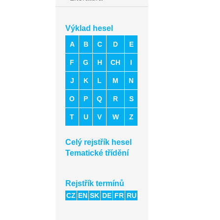
Výklad hesel
A
B
C
D
E
F
G
H
CH
I
J
K
L
M
N
O
P
Q
R
S
T
U
V
W
Z
Celý rejstřík hesel
Tematické třídění
Rejstřík termínů
CZ
EN
SK
DE
FR
RU