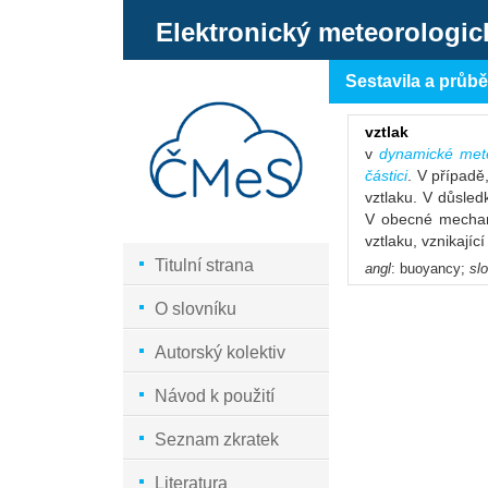
Elektronický meteorologic
Sestavila a průb
vztlak
v
dynamické mete
částici
. V případě
vztlaku. V důsled
V obecné mechani
vztlaku, vznikajíc
Titulní strana
angl
: buoyancy;
sl
O slovníku
Autorský kolektiv
Návod k použití
Seznam zkratek
Literatura