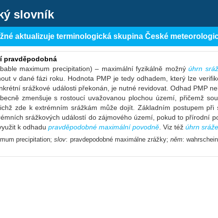
ký slovník
ěžné aktualizuje terminologická skupina České meteorologi
ní pravděpodobná
obable maximum precipitation) – maximální fyzikálně možný
úhrn srá
out v dané fázi roku. Hodnota PMP je tedy odhadem, který lze verifi
konkrétní srážkové události překonán, je nutné revidovat. Odhad PMP
ecně zmenšuje s rostoucí uvažovanou plochou území, přičemž souv
chž zde k extrémním srážkám může dojít. Základním postupem při s
rémních srážkových událostí do zájmového území, pokud to přírodní p
využit k odhadu
pravděpodobné maximální povodně
. Viz též
úhrn sráž
imum precipitation;
slov
: pravdepodobné maximálne zrážky;
něm
: wahrschei