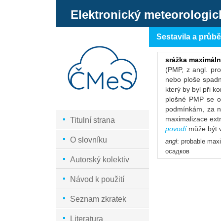
Elektronický meteorologic
Sestavila a průb
srážka maximál
(PMP, z angl. pr
nebo ploše spadn
který by byl při 
plošné PMP se ob
podmínkám, za ni
maximalizace ext
Titulní strana
povodí
může být 
O slovníku
angl
: probable max
осадков
Autorský kolektiv
Návod k použití
Seznam zkratek
Literatura