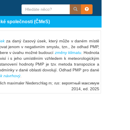
cké společnosti (ČMeS)
žek
za daný časový úsek, který může v daném místě
kovat jenom v negativním smyslu, tzn., že odhad PMP,
 nebere v úvahu možné budoucí
změny klimatu
. Hodnota
isí i s jeho umístěním vzhledem k meteorologickým
tanovení hodnoty PMP je tzv. metoda transpozice a
odmínky v dané oblasti dovolují. Odhad PMP pro dané
ek návrhový
.
nlich maximaler Niederschlag m;
rus
: вероятный максимум
2014, ed. 2025