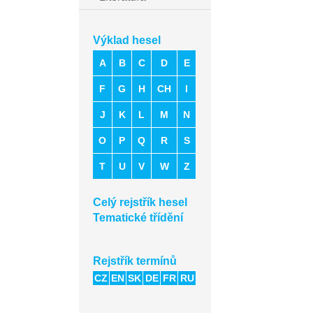
Výklad hesel
A
B
C
D
E
F
G
H
CH
I
J
K
L
M
N
O
P
Q
R
S
T
U
V
W
Z
Celý rejstřík hesel
Tematické třídění
Rejstřík termínů
CZ
EN
SK
DE
FR
RU