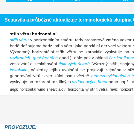
Sestavila a průběžné aktualizuje terminologická skupin
střih větru horizontální
střih větru
v horizontálním směru, tedy prostorová změna vektor
bodě definujeme horiz. střih větru jako parciální derivaci vekto
Významný horizontální střih větru se zpravidla vyskytuje na n
rozhraních
,
gust frontách
apod.), dále pak v oblasti
čar konfluen
zesilování a zeslabování
tlakových útvarů
. Výrazný střih, spoj
instabilitu
; následky jejího uvolnění se projevují zejména v n
generování vírů s vertikální osou včetně
nemezocyklonálních t
vyskytuje na rozhraní rozdílných
vzduchových hmot
nebo např. po
angl
: horizontal wind shear;
slov
: horizontálny strih vetra;
něm
: horizon
PROVOZUJE: