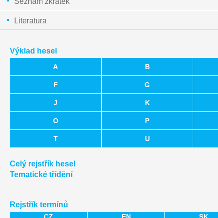
Seznam zkratek
Literatura
Výklad hesel
A
B
F
G
J
K
O
P
T
U
Celý rejstřík hesel
Tematické třídění
Rejstřík termínů
CZ
EN
SK