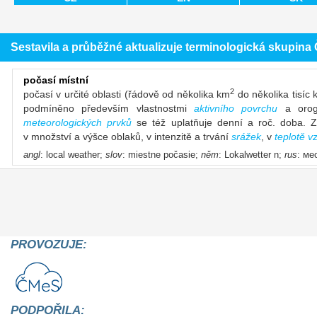
Sestavila a průběžné aktualizuje terminologická skupin
počasí místní
2
počasí v určité oblasti (řádově od několika km
do několika tisíc
podmíněno především vlastnostmi
aktivního povrchu
a orogr
meteorologických prvků
se též uplatňuje denní a roč. doba. Z
v množství a výšce oblaků, v intenzitě a trvání
srážek
, v
teplotě v
angl
: local weather;
slov
: miestne počasie;
něm
: Lokalwetter n;
rus
: ме
PROVOZUJE:
PODPOŘILA: