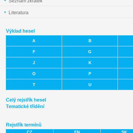
Seznam zkratek
Literatura
Výklad hesel
A
B
F
G
J
K
O
P
T
U
Celý rejstřík hesel
Tematické třídění
Rejstřík termínů
CZ
EN
SK