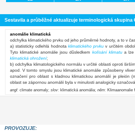
Sestavila a průběžné aktualizuje terminologická skupin
anomálie klimatická
odchylka klimatického prvku od jeho průměrné hodnoty, a to v 
a) statisticky odlehlá hodnota
klimatického prvku
v určitém obdo
Tyto klimatické anomálie jsou důsledkem
kolísání klimatu
a lze 
klimatická ohrožení
;
b) odchylka klimatologického normálu v určité oblasti oproti šir
apod. V tomto smyslu jsou klimatické anomálie způsobeny vliv
označení pro oblast s kladnou klimatickou anomálií je pleión (
oblast se zápornou anomálií byla v minulosti analogicky označová
angl
: climate anomaly;
slov
: klimatická anomália;
něm
: Klimaanomalie 
PROVOZUJE: