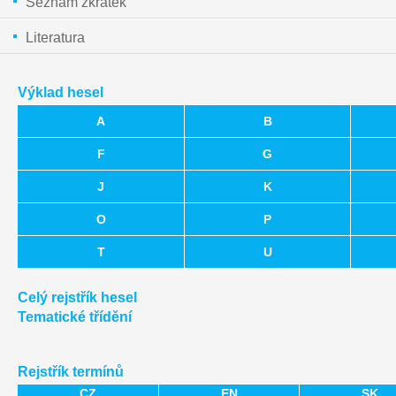
Seznam zkratek
Literatura
Výklad hesel
A
B
F
G
J
K
O
P
T
U
Celý rejstřík hesel
Tematické třídění
Rejstřík termínů
CZ
EN
SK