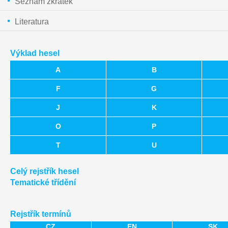
Seznam zkratek
Literatura
Výklad hesel
A
B
F
G
J
K
O
P
T
U
Celý rejstřík hesel
Tematické třídění
Rejstřík termínů
CZ
EN
SK