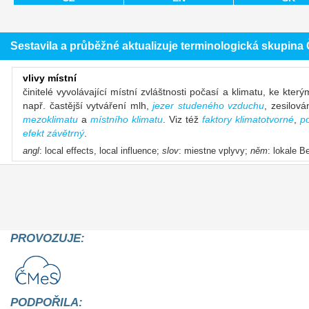
Sestavila a průběžné aktualizuje terminologická skupin
vlivy místní
činitelé vyvolávající místní zvláštnosti počasí a klimatu, ke kte
např. častější vytváření mlh,
jezer studeného vzduchu
, zesilová
mezoklimatu
a
místního klimatu
. Viz též
faktory klimatotvorné
,
p
efekt závětrný
.
angl
: local effects, local influence;
slov
: miestne vplyvy;
něm
: lokale B
PROVOZUJE:
PODPOŘILA: