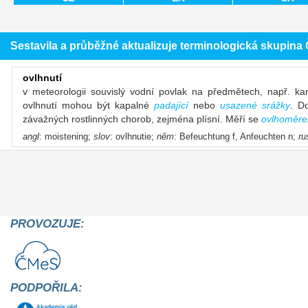
Sestavila a průběžné aktualizuje terminologická skupin
ovlhnutí
v meteorologii souvislý vodní povlak na předmětech, např. ka
ovlhnutí mohou být kapalné
padající
nebo
usazené srážky
. D
závažných rostlinných chorob, zejména plísní. Měří se
ovlhoměr
angl
: moistening;
slov
: ovlhnutie;
něm
: Befeuchtung f, Anfeuchten n;
ru
PROVOZUJE:
PODPOŘILA: