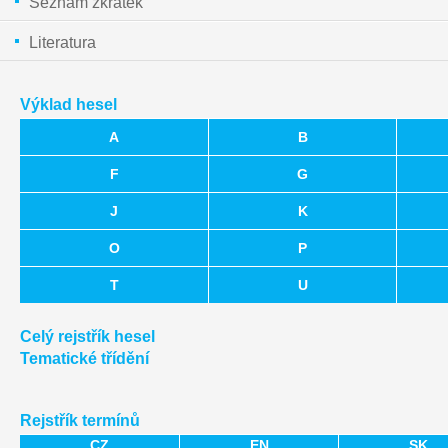
Seznam zkratek
Literatura
Výklad hesel
A
B
F
G
J
K
O
P
T
U
Celý rejstřík hesel
Tematické třídění
Rejstřík termínů
CZ
EN
SK