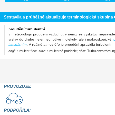
Sestavila a průběžné aktualizuje terminologická skupin
proudění turbulentní
v meteorologii proudění vzduchu, v němž se vyskytují nepravideln
vrstvy do druhé nejen jednotlivé molekuly, ale i makroskopické
v
laminárním
. V reálné atmosféře je proudění zpravidla turbulentní.
angl
: turbulent flow;
slov
: turbulentné prúdenie;
něm
: Turbulenzströmung
PROVOZUJE:
PODPOŘILA: