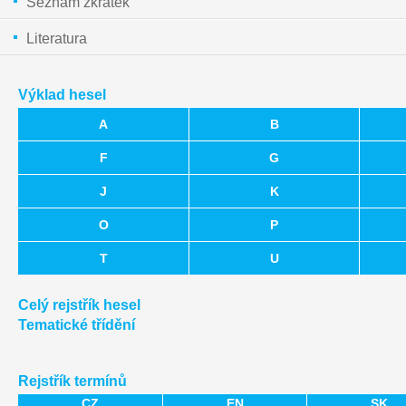
Seznam zkratek
Literatura
Výklad hesel
A
B
F
G
J
K
O
P
T
U
Celý rejstřík hesel
Tematické třídění
Rejstřík termínů
CZ
EN
SK