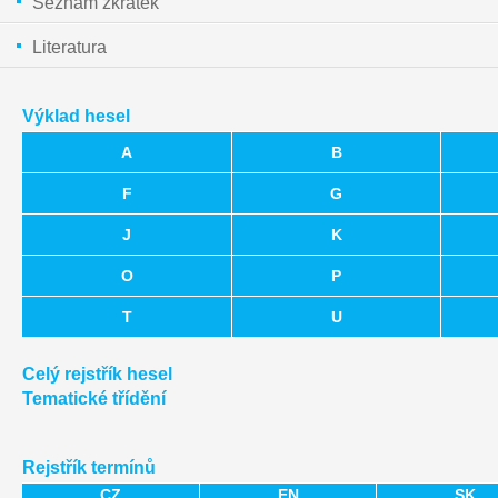
Seznam zkratek
Literatura
Výklad hesel
A
B
F
G
J
K
O
P
T
U
Celý rejstřík hesel
Tematické třídění
Rejstřík termínů
CZ
EN
SK