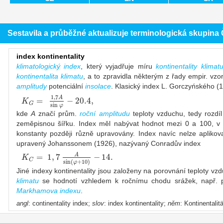
Sestavila a průběžné aktualizuje terminologická skupin
index kontinentality
klimatologický index
, který vyjadřuje míru
kontinentality klimat
kontinentalita klimatu
, a to zpravidla některým z řady empir. vzo
amplitudy
potenciální
insolace
. Klasický index L. Gorczyńského 
1
,
7
A
=
−
20.4,
K
G
sin
φ
kde
A
značí prům.
roční amplitudu
teploty vzduchu, tedy rozdí
zeměpisnou šířku. Index měl nabývat hodnot mezi 0 a 100, v p
konstanty později různě upravovány. Index navíc nelze aplikovat
upravený Johanssonem (1926), nazývaný Conradův index
=
1
,
7
−
14.
A
K
C
sin
(
+
10
)
φ
Jiné indexy kontinentality jsou založeny na porovnání teploty vz
klimatu
se hodnotí vzhledem k ročnímu chodu srážek, např. p
Markhamova indexu
.
angl
: continentality index;
slov
: index kontinentality;
něm
: Kontinentali