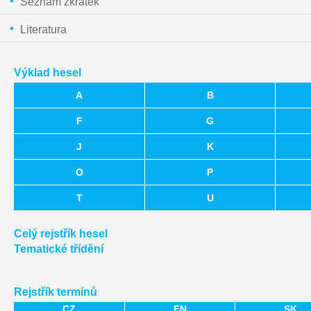
Seznam zkratek
Literatura
Výklad hesel
A
B
F
G
J
K
O
P
T
U
Celý rejstřík hesel
Tematické třídění
Rejstřík termínů
CZ
EN
SK