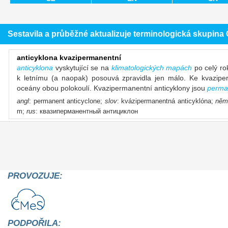
Sestavila a průběžné aktualizuje terminologická skupin
anticyklona kvazipermanentní
anticyklona
vyskytující se na
klimatologických mapách
po celý ro
k letnímu (a naopak) posouvá zpravidla jen málo. Ke kvazip
oceány obou polokoulí. Kvazipermanentní anticyklony jsou
perman
angl
: permanent anticyclone;
slov
: kvázipermanentná anticyklóna;
něm
m;
rus
: квазиперманентный антициклон
PROVOZUJE:
PODPOŘILA: