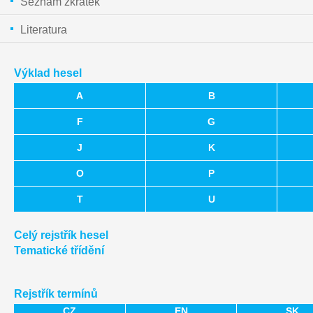
Seznam zkratek
Literatura
Výklad hesel
A
B
F
G
J
K
O
P
T
U
Celý rejstřík hesel
Tematické třídění
Rejstřík termínů
CZ
EN
SK