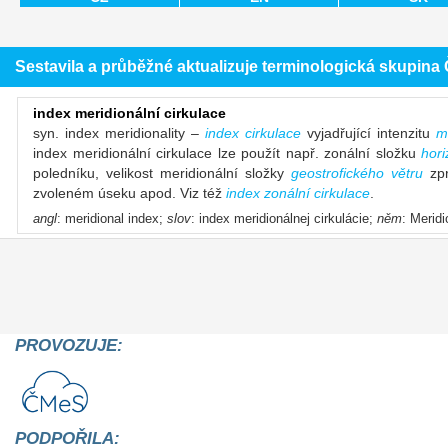
Sestavila a průběžné aktualizuje terminologická skupin
index meridionální cirkulace
syn. index meridionality –
index cirkulace
vyjadřující intenzitu
m
index meridionální cirkulace lze použít např. zonální složku
hori
poledníku, velikost meridionální složky
geostrofického větru
zpr
zvoleném úseku apod. Viz též
index zonální cirkulace
.
angl
: meridional index;
slov
: index meridionálnej cirkulácie;
něm
: Merid
PROVOZUJE:
PODPOŘILA: