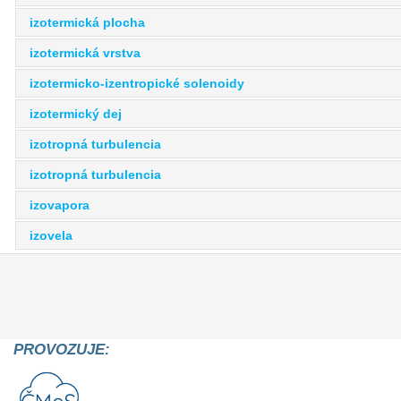
izotermická plocha
izotermická vrstva
izotermicko-izentropické solenoidy
izotermický dej
izotropná turbulencia
izotropná turbulencia
izovapora
izovela
PROVOZUJE: