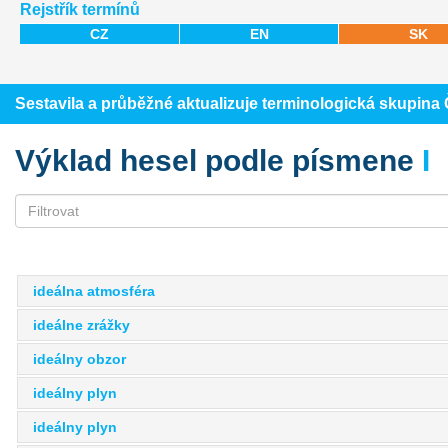
Rejstřík termínů
CZ
EN
SK
Sestavila a průběžné aktualizuje terminologická skupin
Výklad hesel podle písmene
I
ideálna atmosféra
ideálne zrážky
ideálny obzor
ideálny plyn
ideálny plyn