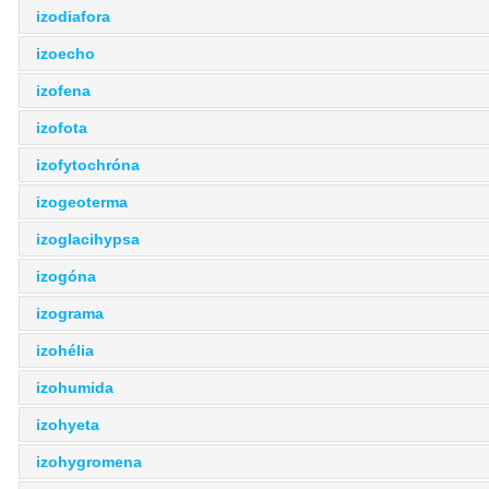
izodiafora
izoecho
izofena
izofota
izofytochróna
izogeoterma
izoglacihypsa
izogóna
izograma
izohélia
izohumida
izohyeta
izohygromena