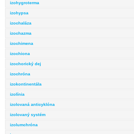
izohygroterma
izohypsa
izochaláza
izochazma
izochimena
izochiona
izochorický dej
izochróna
izokontinentála
izolínia
izolovaná anticyklóna
izolovaný systém
izolumchróna