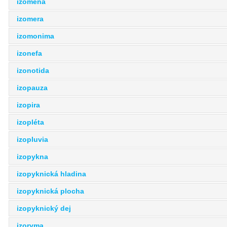
izomena
izomera
izomonima
izonefa
izonotida
izopauza
izopira
izopléta
izopluvia
izopykna
izopyknická hladina
izopyknická plocha
izopyknický dej
izoryma