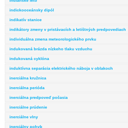
indiánske leto
indickooceánsky dipól
indikatív stanice
indikátory zmeny v pristávacích a letištných predpovediach
individuálna zmena meteorologického prvku
indukovaná brázda nízkeho tlaku vzduchu
indukovaná cyklóna
induktívna separácia elektrického náboja v oblakoch
inerciálna kružnica
inerciálna perióda
inerciálna predpoveď počasia
inerciálne prúdenie
inerciálne vlny
inerciálny pohyb