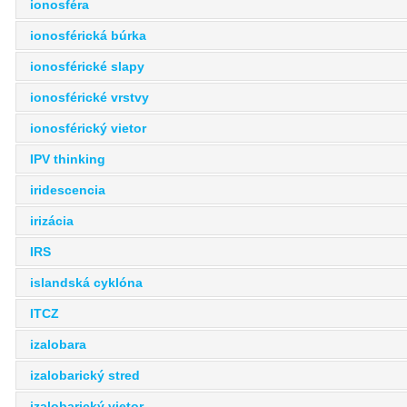
ionosféra
ionosférická búrka
ionosférické slapy
ionosférické vrstvy
ionosférický vietor
IPV thinking
iridescencia
irizácia
IRS
islandská cyklóna
ITCZ
izalobara
izalobarický stred
izalobarický vietor