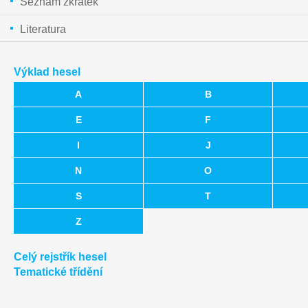
Seznam zkratek
Literatura
Výklad hesel
A
B
E
F
I
J
N
O
S
T
Z
Celý rejstřík hesel
Tematické třídění