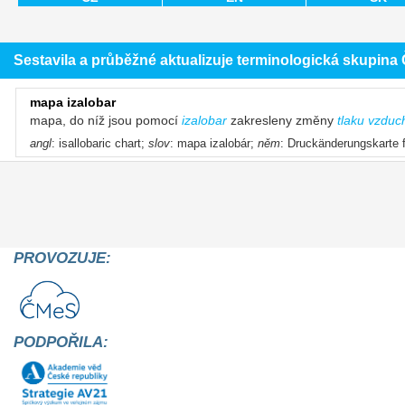
Sestavila a průběžné aktualizuje terminologická skupin
mapa izalobar
mapa, do níž jsou pomocí
izalobar
zakresleny změny
tlaku vzduc
angl
: isallobaric chart;
slov
: mapa izalobár;
něm
: Druckänderungskarte f
PROVOZUJE:
PODPOŘILA: