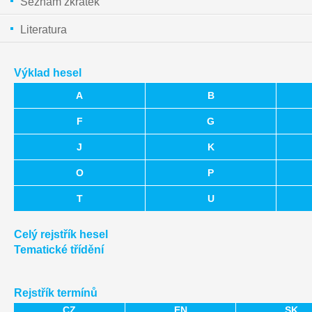
Seznam zkratek
Literatura
Výklad hesel
A
B
F
G
J
K
O
P
T
U
Celý rejstřík hesel
Tematické třídění
Rejstřík termínů
CZ
EN
SK