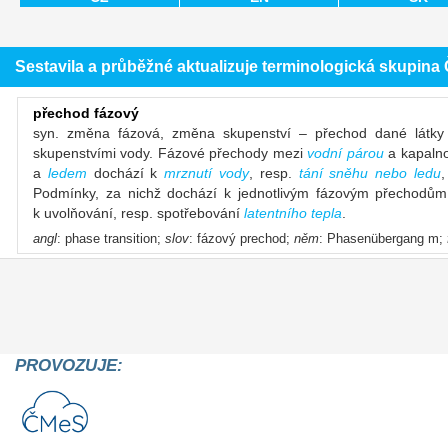
Sestavila a průběžné aktualizuje terminologická skupin
přechod fázový
syn. změna fázová, změna skupenství – přechod dané látky 
skupenstvími vody. Fázové přechody mezi
vodní párou
a kapaln
a
ledem
dochází k
mrznutí vody
, resp.
tání sněhu nebo ledu
Podmínky, za nichž dochází k jednotlivým fázovým přechodů
k uvolňování, resp. spotřebování
latentního tepla
.
angl
: phase transition;
slov
: fázový prechod;
něm
: Phasenübergang m;
PROVOZUJE: