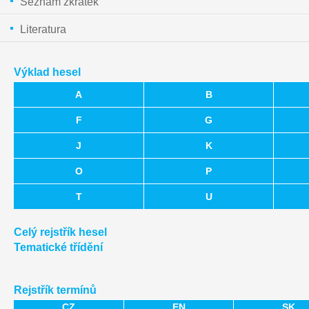
Seznam zkratek
Literatura
Výklad hesel
A
B
F
G
J
K
O
P
T
U
Celý rejstřík hesel
Tematické třídění
Rejstřík termínů
CZ
EN
SK