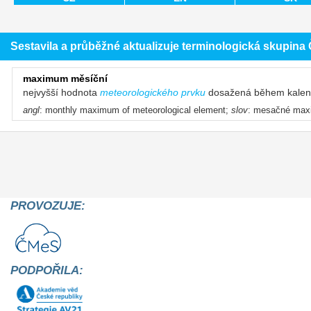
Sestavila a průběžné aktualizuje terminologická skupin
maximum měsíční
nejvyšší hodnota
meteorologického prvku
dosažená během kalend
angl
: monthly maximum of meteorological element;
slov
: mesačné ma
PROVOZUJE:
PODPOŘILA: