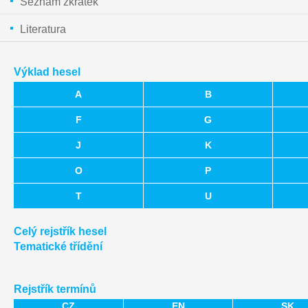
Seznam zkratek
Literatura
Výklad hesel
A
B
F
G
J
K
O
P
T
U
Celý rejstřík hesel
Tematické třídění
Rejstřík termínů
CZ
EN
SK