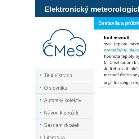
Elektronický meteorologic
Sestavila a průb
bod mrznutí
syn. teplota mrz
normálnímu tlaku
hodnota teploty b
0 °C vzhledem k 
Je třeba vzít tak
mrznutí čisté vody
Titulní strana
angl
: freezing point
O slovníku
Autorský kolektiv
Návod k použití
Seznam zkratek
Literatura