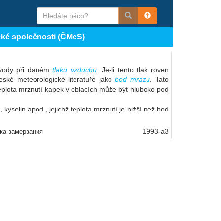
cké společnosti (ČMeS)
vody při daném
tlaku vzduchu
. Je-li tento tlak roven
eské meteorologické literatuře jako
bod mrazu
. Tato
eplota mrznutí kapek v oblacích může být hluboko pod
kyselin apod., jejichž teplota mrznutí je nižší než bod
1993-a3
чка замерзания