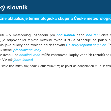
ký slovník
ěžné aktualizuje terminologická skupina České meteorologi
nutí – v meteorologii označení pro
bod tuhnutí
nebo
bod tání
čisté 
, je odpovídající teplota mrznutí rovna 0 °C a označuje se pak v č
yla jako nulový bod zvolena při definování
Celsiovy teplotní stupnice
. T
existenci
přechlazené vody
.
é v úvahu, že
oblačná voda
může zahrnovat i kapky vodních roztoků solí, 
. Viz též
jádra ledová
.
;
slov
: bod mrznutia;
něm
: Gefrierpunkt m;
fr
: point de congélation m;
rus
: то