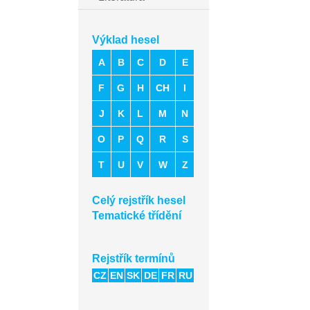
Výklad hesel
A
B
C
D
E
F
G
H
CH
I
J
K
L
M
N
O
P
Q
R
S
T
U
V
W
Z
Celý rejstřík hesel
Tematické třídění
Rejstřík termínů
CZ
EN
SK
DE
FR
RU