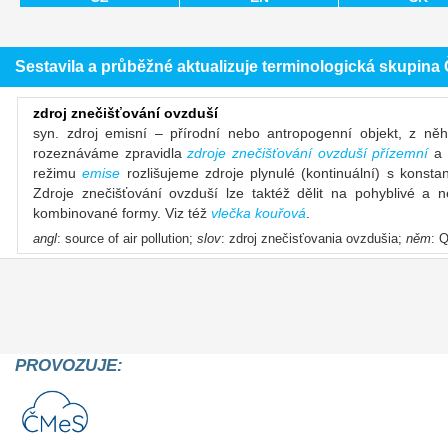
Sestavila a průběžné aktualizuje terminologická skupin
zdroj znečišťování ovzduší
syn. zdroj emisní – přírodní nebo antropogenní objekt, z ně
rozeznáváme zpravidla
zdroje znečišťování ovzduší přízemní
a
režimu
emise
rozlišujeme zdroje plynulé (kontinuální) s konst
Zdroje znečišťování ovzduší lze taktéž dělit na pohyblivé a 
kombinované formy. Viz též
vlečka kouřová
.
angl
: source of air pollution;
slov
: zdroj znečisťovania ovzdušia;
něm
: 
PROVOZUJE: