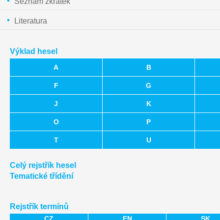
Seznam zkratek
Literatura
Výklad hesel
A
B
F
G
J
K
O
P
T
U
Celý rejstřík hesel
Tematické třídění
Rejstřík termínů
CZ
EN
SK