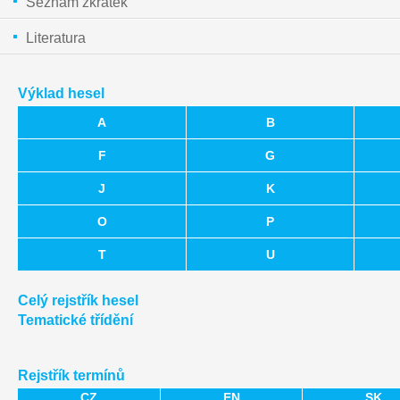
Seznam zkratek
Literatura
Výklad hesel
A
B
F
G
J
K
O
P
T
U
Celý rejstřík hesel
Tematické třídění
Rejstřík termínů
CZ
EN
SK