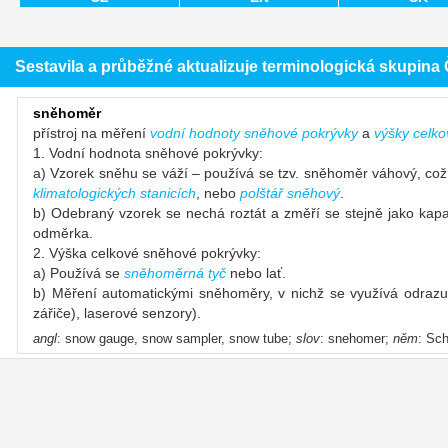
Sestavila a průběžné aktualizuje terminologická skupin
sněhoměr
přístroj na měření
vodní hodnoty sněhové pokrývky
a
výšky celk
1. Vodní hodnota sněhové pokrývky:
a) Vzorek sněhu se váží – používá se tzv. sněhoměr váhový, což
klimatologických stanicích
, nebo
polštář sněhový
.
b) Odebraný vzorek se nechá roztát a změří se stejně jako kap
odměrka.
2. Výška celkové sněhové pokrývky:
a) Používá se
sněhoměrná tyč
nebo lať.
b) Měření automatickými sněhoměry, v nichž se využívá odrazu
zářiče), laserové senzory).
angl
: snow gauge, snow sampler, snow tube;
slov
: snehomer;
něm
: Sc