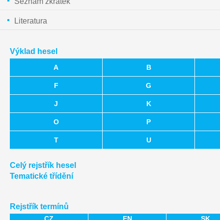
Seznam zkratek
Literatura
Výklad hesel
A
B
F
G
J
K
O
P
T
U
Celý rejstřík hesel
Tematické třídění
Rejstřík termínů
CZ
EN
SK