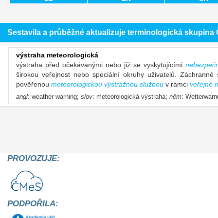
Sestavila a průběžné aktualizuje terminologická skupin
výstraha meteorologická
výstraha před očekávanými nebo již se vyskytujícími
nebezpečn
širokou veřejnost nebo speciální okruhy uživatelů. Záchranné
pověřenou
meteorologickou výstražnou službou
v rámci
veřejné 
angl
: weather warning;
slov
: meteorologická výstraha;
něm
: Wetterwarn
PROVOZUJE:
PODPOŘILA: