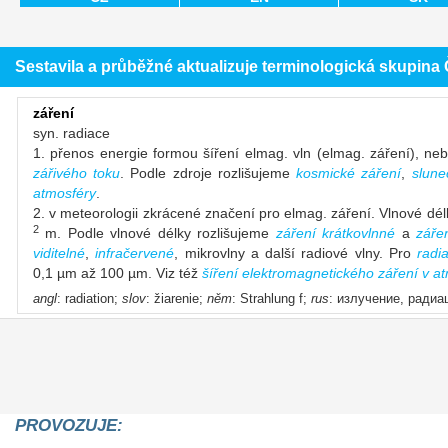
Sestavila a průběžné aktualizuje terminologická skupin
záření
syn. radiace
1. přenos energie formou šíření elmag. vln (elmag. záření), ne
zářivého toku
. Podle zdroje rozlišujeme
kosmické záření
,
slune
atmosféry
.
2. v meteorologii zkrácené značení pro elmag. záření. Vlnové délk
2
m. Podle vlnové délky rozlišujeme
záření krátkovlnné
a
záře
viditelné
,
infračervené
, mikrovlny a další radiové vlny. Pro
radi
0,1 µm až 100 µm. Viz též
šíření elektromagnetického záření v a
angl
: radiation;
slov
: žiarenie;
něm
: Strahlung f;
rus
: излучение, ради
PROVOZUJE: