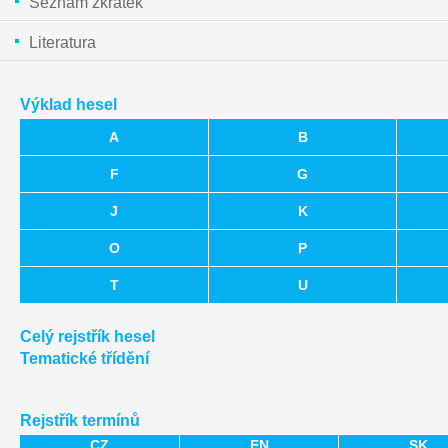
Seznam zkratek
Literatura
Výklad hesel
A
B
F
G
J
K
O
P
T
U
Celý rejstřík hesel
Tematické třídění
Rejstřík termínů
CZ
EN
SK