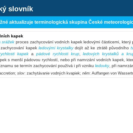
ký slovník
ěžné aktualizuje terminologická skupina České meteorologi
dních kapek
a srážek
proces zachycování vodních kapek ledovými částicemi, který 
 zachycování kapek
ledovými krystalky
dojít až ke ztrátě původního
t
rychlosti kapek
a
pádové rychlosti krup
,
ledových krystalků a kr
ek s menší pádovou rychlostí, nebo při namrzání vodních kapek, kter
významu se termín zachycování používá i při vzniku
ledovky
, při namrzá
 accretion;
slov
: zachytávanie vodných kvapiek;
něm
: Auffangen von Wassert