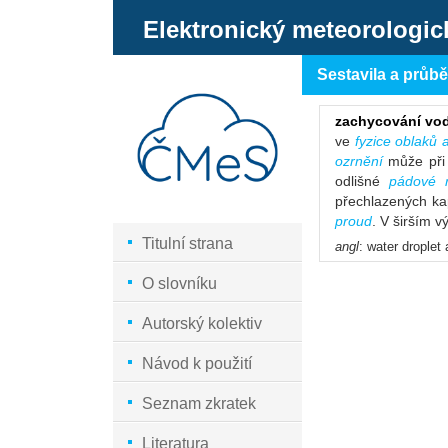
Elektronický meteorologic
Sestavila a průb
zachycování vo
ve
fyzice oblaků 
ozrnění
může při
odlišné
pádové 
přechlazených kap
proud
. V širším 
Titulní strana
angl
: water droplet
O slovníku
Autorský kolektiv
Návod k použití
Seznam zkratek
Literatura