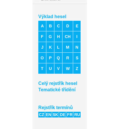
Výklad hesel
A
B
C
D
E
F
G
H
CH
I
J
K
L
M
N
O
P
Q
R
S
T
U
V
W
Z
Celý rejstřík hesel
Tematické třídění
Rejstřík termínů
CZ
EN
SK
DE
FR
RU