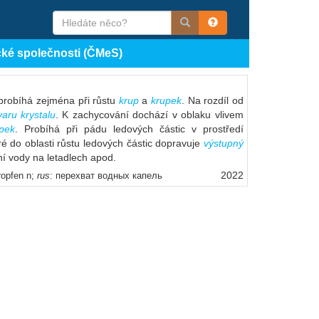
cké společnosti (ČMeS)
probíhá zejména při růstu
krup
a
krupek
. Na rozdíl od
varu krystalu
. K zachycování dochází v oblaku vlivem
upek
. Probíhá při pádu ledových částic v prostředí
é do oblasti růstu ledových částic dopravuje
výstupný
ní vody na letadlech apod.
2022
ropfen n;
rus
: перехват водных капель