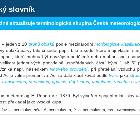
ký slovník
ěžné aktualizuje terminologická skupina České meteorologi
] – jeden z 10
druhů oblaků
podle mezinárodní
morfologické klasifika
vy oblaků barvy bílé či šedé, popř. bílé a šedé, které mají vlastní stí
 apod., které mohou být navzájem oddělené nebo mohou spolu souvi
 velikost jednotlivých pravidelně uspořádaných částí bývá 1 až 5°
 Vzniká např. následkem
vlnového proudění
, při přetékání vzduchu 
t Ac je velmi proměnlivá. Ac lze dále klasifikovat podle
tvaru
jako
strat
o
translucidus
,
perlucidus
,
opacus
,
duplicatus
,
undulatus
,
radiatus
a
la
nc. meteorolog E. Renou v r. 1870. Byl vytvořen spojením lat. slov
al
osti překládal jako vysoká kupa.
slov
: altocumulus;
něm
: Altocumulus m;
fr
: altocumulus m;
rus
: высококуче