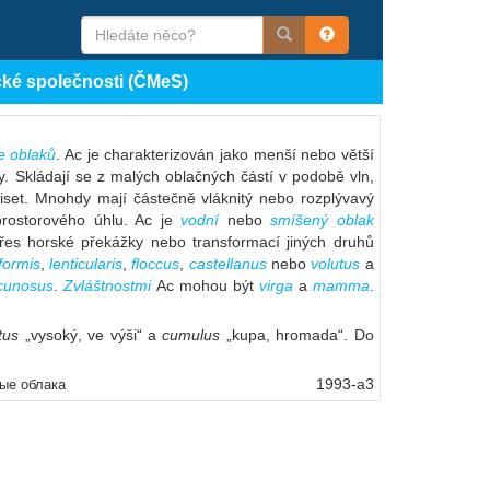
cké společnosti (ČMeS)
ce oblaků
. Ac je charakterizován jako menší nebo větší
ny. Skládají se z malých oblačných částí v podobě vln,
set. Mnohdy mají částečně vláknitý nebo rozplývavý
 prostorového úhlu. Ac je
vodní
nebo
smíšený
oblak
přes horské překážky nebo transformací jiných druhů
iformis
,
lenticularis
,
floccus
,
castellanus
nebo
volutus
a
cunosus
.
Zvláštnostmi
Ac mohou být
virga
a
mamma
.
tus
„vysoký, ve výši“ a
cumulus
„kupa, hromada“. Do
1993-a3
вые облака