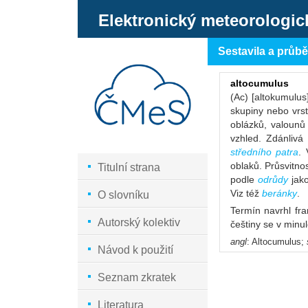
Elektronický meteorologic
Sestavila a průb
altocumulus
(Ac) [altokumulus
skupiny nebo vrst
oblázků, valounů
vzhled. Zdánlivá
středního patra
.
oblaků. Průsvitnos
Titulní strana
podle
odrůdy
jak
Viz též
beránky
.
O slovníku
Termín navrhl fra
Autorský kolektiv
češtiny se v minul
angl
: Altocumulus;
Návod k použití
Seznam zkratek
Literatura