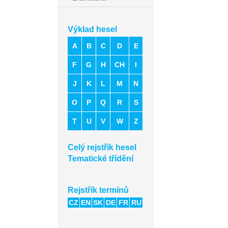
Výklad hesel
A
B
C
D
E
F
G
H
CH
I
J
K
L
M
N
O
P
Q
R
S
T
U
V
W
Z
Celý rejstřík hesel
Tematické třídění
Rejstřík termínů
CZ
EN
SK
DE
FR
RU