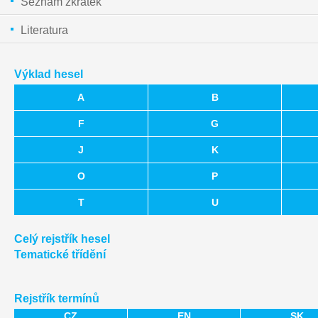
Seznam zkratek
Literatura
Výklad hesel
A
B
F
G
J
K
O
P
T
U
Celý rejstřík hesel
Tematické třídění
Rejstřík termínů
CZ
EN
SK