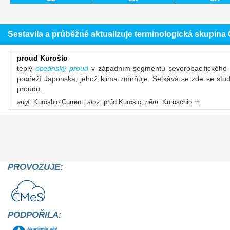
Sestavila a průběžné aktualizuje terminologická skupin
proud Kurošio
teplý
oceánský proud
v západním segmentu severopacifického s
pobřeží Japonska, jehož klima zmirňuje. Setkává se zde se st
proudu.
angl
: Kuroshio Current;
slov
: prúd Kurošio;
něm
: Kuroschio m
PROVOZUJE:
PODPOŘILA: