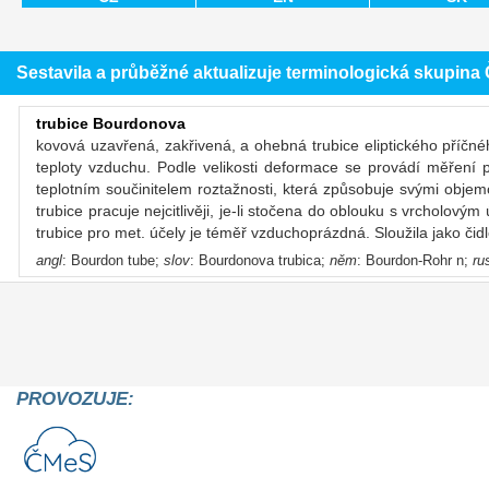
Sestavila a průběžné aktualizuje terminologická skupin
trubice Bourdonova
kovová uzavřená, zakřivená, a ohebná trubice eliptického příčné
teploty vzduchu. Podle velikosti deformace se provádí měření
teplotním součinitelem roztažnosti, která způsobuje svými obje
trubice pracuje nejcitlivěji, je-li stočena do oblouku s vrcholový
trubice pro met. účely je téměř vzduchoprázdná. Sloužila jako čid
angl
: Bourdon tube;
slov
: Bourdonova trubica;
něm
: Bourdon-Rohr n;
ru
PROVOZUJE: