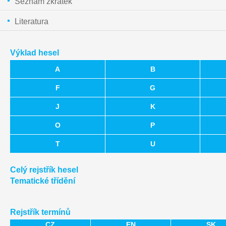
Seznam zkratek
Literatura
Výklad hesel
A
B
F
G
J
K
O
P
T
U
Celý rejstřík hesel
Tematické třídění
Rejstřík termínů
CZ
EN
SK