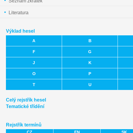
Seznam zkratek
Literatura
Výklad hesel
A
B
F
G
J
K
O
P
T
U
Celý rejstřík hesel
Tematické třídění
Rejstřík termínů
CZ
EN
SK