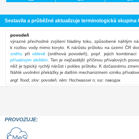
Sestavila a průběžné aktualizuje terminologická skupin
povodeň
výrazné přechodné zvýšení hladiny toku, způsobené náhlým n
k rozlivu vody mimo koryto. K nárůstu průtoku na území ČR do
sněhu
při
oblevě
(sněhová povodeň), popř. jejich kombinac
přívalovým deštěm
. Ten je nejčastější příčinou přívalových po
něž je typický rychlý nárůst i pokles průtoku. K dočasnému zmen
Náhlé uvolnění překážky je dalším mechanizmem vzniku přívalov
angl
: flood;
slov
: povodeň;
něm
: Hochwasser n;
rus
: паводок
PROVOZUJE: