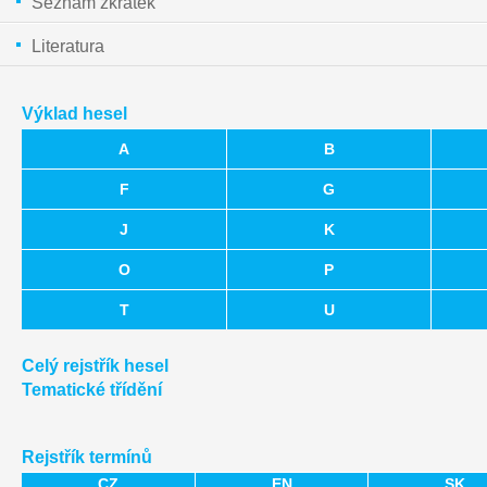
Seznam zkratek
Literatura
Výklad hesel
A
B
F
G
J
K
O
P
T
U
Celý rejstřík hesel
Tematické třídění
Rejstřík termínů
CZ
EN
SK