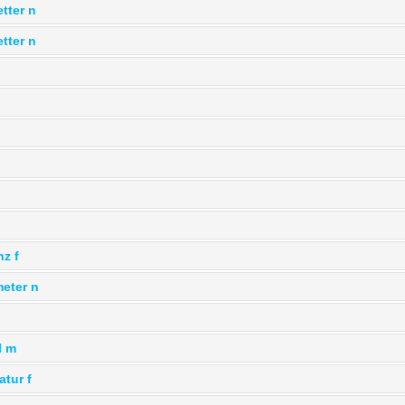
tter n
etter n
z f
eter n
l m
tur f