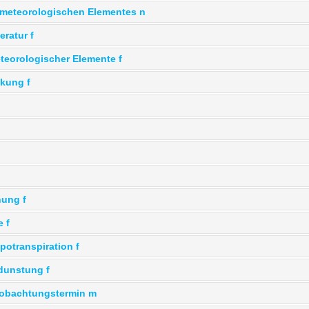
 meteorologischen Elementes n
ratur f
eorologischer Elemente f
kung f
nung f
e f
potranspiration f
rdunstung f
eobachtungstermin m