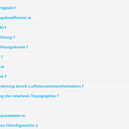
higkeit f
ngskoeffizient m
hl f
htung f
htungskurve f
 f
 m
e f
derung durch Luftmassentransformation f
g der relativen Topographie f
sparameter m
es Gleichgewicht n