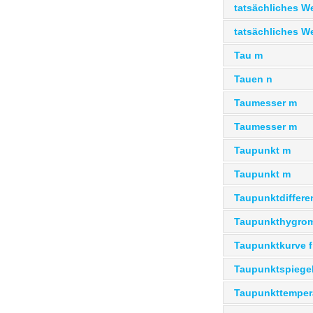
tatsächliches We
tatsächliches W
Tau m
Tauen n
Taumesser m
Taumesser m
Taupunkt m
Taupunkt m
Taupunktdifferen
Taupunkthygrom
Taupunktkurve f
Taupunktspiege
Taupunkttempera