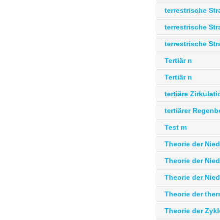
terrestrische Str
terrestrische St
terrestrische St
Tertiär n
Tertiär n
tertiäre Zirkulati
tertiärer Regen
Test m
Theorie der Nie
Theorie der Nied
Theorie der Nie
Theorie der the
Theorie der Zyk