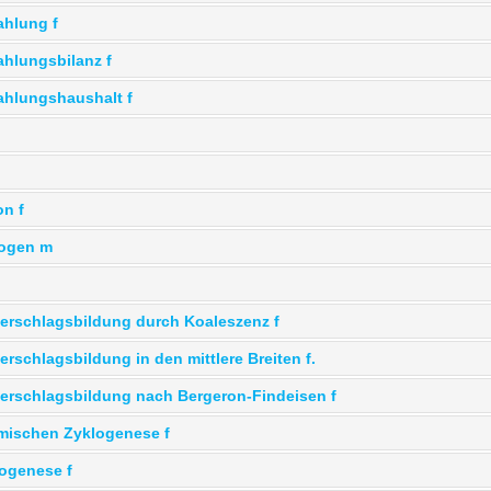
ahlung f
rahlungsbilanz f
rahlungshaushalt f
on f
bogen m
derschlagsbildung durch Koaleszenz f
erschlagsbildung in den mittlere Breiten f.
derschlagsbildung nach Bergeron-Findeisen f
rmischen Zyklogenese f
logenese f