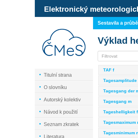
Elektronický meteorologic
Sestavila a průb
Výklad h
TAF f
Titulní strana
Tagesamplitude 
O slovníku
Tagesgang der 
Autorský kolektiv
Tagesgang m
Tageshelligkeit f
Návod k použití
Tagesmaximum 
Seznam zkratek
Tagesminimum 
Literatura