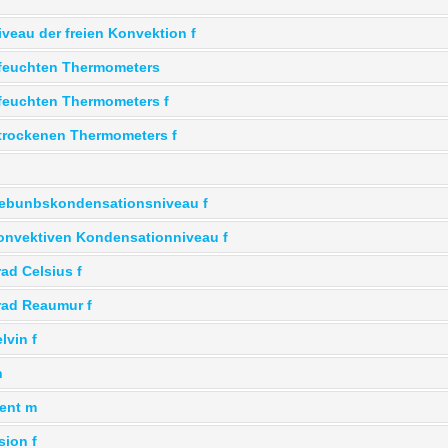
veau der freien Konvektion f
 feuchten Thermometers
feuchten Thermometers f
trockenen Thermometers f
Hebunbskondensationsniveau f
onvektiven Kondensationniveau f
ad Celsius f
rad Reaumur f
lvin f
n
ent m
sion f