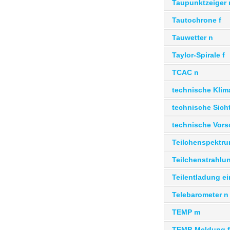
Taupunktzeiger
Tautochrone f
Tauwetter n
Taylor-Spirale f
TCAC n
technische Klima
technische Sich
technische Vors
Teilchenspektru
Teilchenstrahlun
Teilentladung ei
Telebarometer n
TEMP m
TEMP-Meldung f