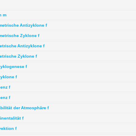
h m
etrische Antizyklone f
etrische Zyklone f
trische Antizyklone f
trische Zyklone f
zyklogenese f
yklone f
ienz f
ienz f
bilität der Atmosphäre f
nentalität f
ektion f