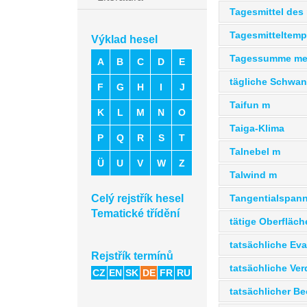
Tagesmittel des
Tagesmitteltempe
Výklad hesel
Tagessumme met
A
B
C
D
E
tägliche Schwan
F
G
H
I
J
Taifun m
K
L
M
N
O
Taiga-Klima
P
Q
R
S
T
Talnebel m
Ü
U
V
W
Z
Talwind m
Tangentialspan
Celý rejstřík hesel
Tematické třídění
tätige Oberfläch
tatsächliche Eva
Rejstřík termínů
tatsächliche Ve
CZ
EN
SK
DE
FR
RU
tatsächlicher B