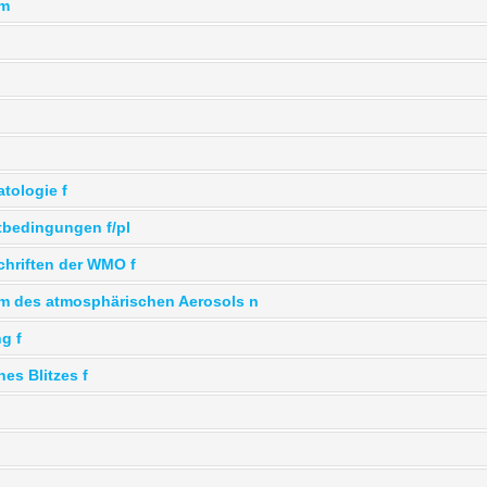
 m
tologie f
tbedingungen f/pl
chriften der WMO f
m des atmosphärischen Aerosols n
g f
nes Blitzes f