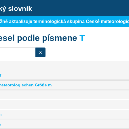
ký slovník
ěžné aktualizuje terminologická skupina České meteorologi
esel podle písmene
T
X
f
meteorologischen Größe m
n
n