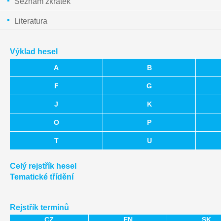
Seznam zkratek
Literatura
Výklad hesel
A
B
F
G
J
K
O
P
T
U
Celý rejstřík hesel
Tematické třídění
Rejstřík termínů
CZ
EN
SK