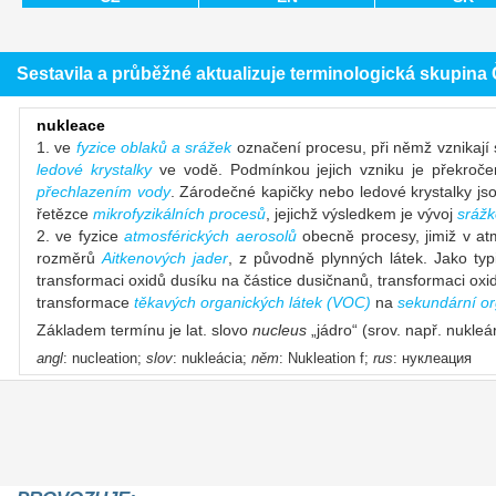
Sestavila a průběžné aktualizuje terminologická skupin
nukleace
1. ve
fyzice oblaků a srážek
označení procesu, při němž vznikají 
ledové krystalky
ve vodě. Podmínkou jejich vzniku je překročení
přechlazením vody
. Zárodečné kapičky nebo ledové krystalky js
řetězce
mikrofyzikálních procesů
, jejichž výsledkem je vývoj
srážk
2. ve fyzice
atmosférických aerosolů
obecně procesy, jimiž v atm
rozměrů
Aitkenových jader
, z původně plynných látek. Jako typ
transformaci oxidů dusíku na částice dusičnanů, transformaci oxid
transformace
těkavých organických látek (VOC)
na
sekundární or
Základem termínu je lat. slovo
nucleus
„jádro“ (srov. např. nukleá
angl
: nucleation;
slov
: nukleácia;
něm
: Nukleation f;
rus
: нуклеация