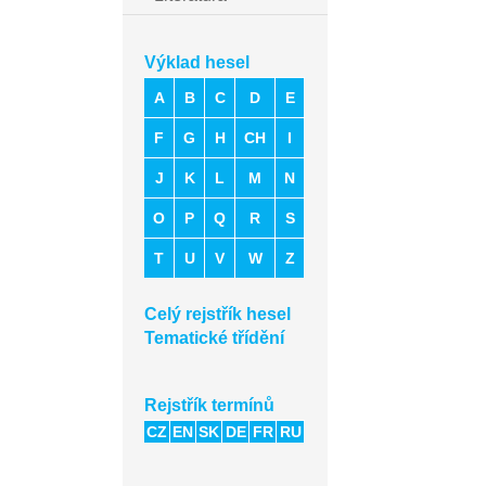
Výklad hesel
A
B
C
D
E
F
G
H
CH
I
J
K
L
M
N
O
P
Q
R
S
T
U
V
W
Z
Celý rejstřík hesel
Tematické třídění
Rejstřík termínů
CZ
EN
SK
DE
FR
RU