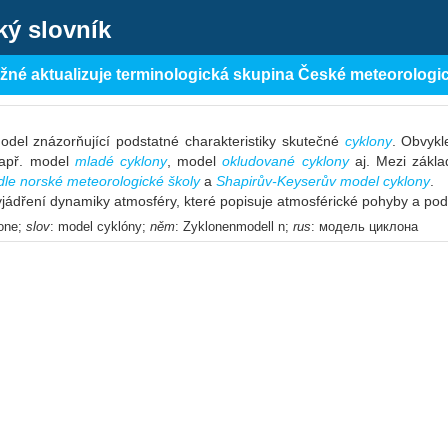
ký slovník
ěžné aktualizuje terminologická skupina České meteorologi
odel znázorňující podstatné charakteristiky skutečné
cyklony
. Obvykl
např. model
mladé cyklony
, model
okludované cyklony
aj. Mezi zákla
dle norské meteorologické školy
a
Shapirův-Keyserův model cyklony
.
jádření dynamiky atmosféry, které popisuje atmosférické pohyby a pod
lone;
slov
: model cyklóny;
něm
: Zyklonenmodell n;
rus
: модель циклона