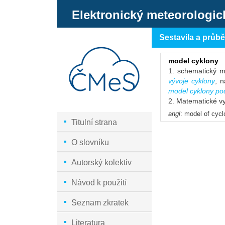
Elektronický meteorologic
Sestavila a průb
model cyklony
1. schematický m
vývoje cyklony
, 
model cyklony po
2. Matematické vy
angl
: model of cyc
Titulní strana
O slovníku
Autorský kolektiv
Návod k použití
Seznam zkratek
Literatura