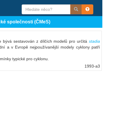
cké společnosti (ČMeS)
e bývá sestavován z dílčích modelů pro určitá
stadia
dní a v Evropě nejpoužívanější modely cyklony patří
mínky typické pro cyklonu.
1993-a3