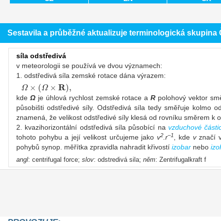
Sestavila a průběžné aktualizuje terminologická skupin
síla odstředivá
v meteorologii se používá ve dvou významech:
1. odstředivá síla zemské rotace dána výrazem:
R
×
(
×
)
,
Ω
Ω
kde
Ω
je úhlová rychlost zemské rotace a
R
polohový vektor smě
působišti odstředivé síly. Odstředivá síla tedy směřuje kolmo o
znamená, že velikost odstředivé síly klesá od rovníku směrem k
2. kvazihorizontální odstředivá síla působící na
vzduchové části
2
–1
tohoto pohybu a její velikost určujeme jako
v
.r
, kde
v
značí v
pohybů synop. měřítka zpravidla nahradit křivostí
izobar
nebo
izo
angl
: centrifugal force;
slov
: odstredivá sila;
něm
: Zentrifugalkraft f