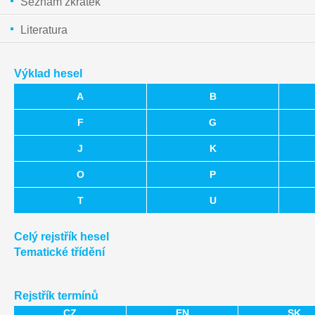
Seznam zkratek
Literatura
Výklad hesel
A
B
F
G
J
K
O
P
T
U
Celý rejstřík hesel
Tematické třídění
Rejstřík termínů
CZ
EN
SK