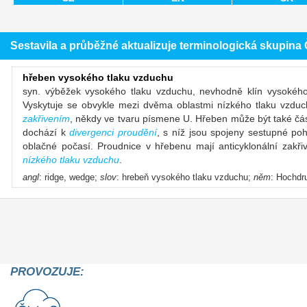
Sestavila a průběžné aktualizuje terminologická skupin
hřeben vysokého tlaku vzduchu
syn. výběžek vysokého tlaku vzduchu, nevhodně klín vysokéh
Vyskytuje se obvykle mezi dvěma oblastmi nízkého tlaku vzdu
zakřivením
, někdy ve tvaru písmene U. Hřeben může být také čá
dochází k
divergenci proudění
, s níž jsou spojeny sestupné p
oblačné počasí. Proudnice v hřebenu mají anticyklonální zakř
nízkého tlaku vzduchu
.
angl
: ridge, wedge;
slov
: hrebeň vysokého tlaku vzduchu;
něm
: Hochdr
PROVOZUJE: