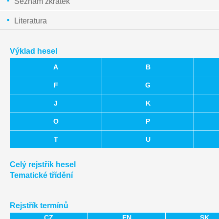
Seznam zkratek
Literatura
Výklad hesel
A
B
F
G
J
K
O
P
T
U
Celý rejstřík hesel
Tematické třídění
Rejstřík termínů
CZ
EN
SK