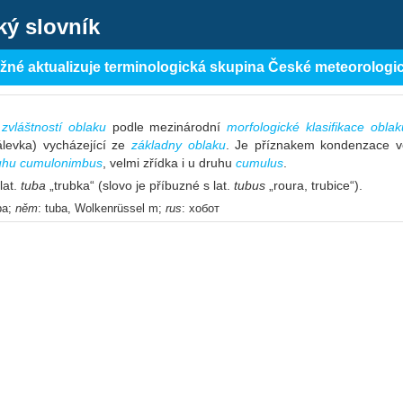
ký slovník
ěžné aktualizuje terminologická skupina České meteorologi
e
zvláštností oblaku
podle mezinárodní
morfologické klasifikace oblak
álevka) vycházející ze
základny oblaku
. Je příznakem kondenzace vo
uhu
cumulonimbus
, velmi zřídka i u druhu
cumulus
.
lat.
tuba
„trubka“ (slovo je příbuzné s lat.
tubus
„roura, trubice“).
ba;
něm
: tuba, Wolkenrüssel m;
rus
: хобот