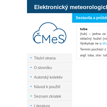
Elektronický meteorologic
Sestavila a průb
tuba
(tub) – jedna z
oblačný kužel (n
Vyskytuje se u
dr
Termín pochází z 
angl
: tuba;
slov
: tu
Titulní strana
O slovníku
Autorský kolektiv
Návod k použití
Seznam zkratek
Literatura