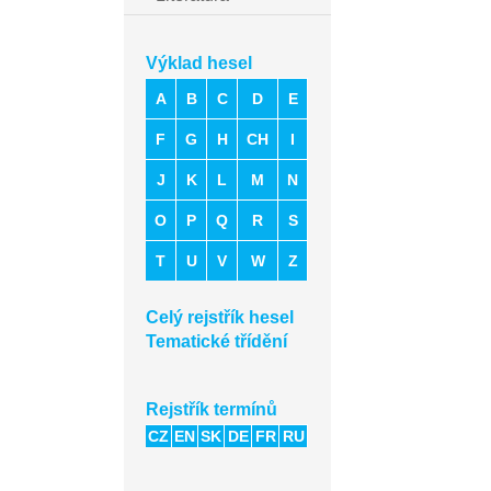
Výklad hesel
A
B
C
D
E
F
G
H
CH
I
J
K
L
M
N
O
P
Q
R
S
T
U
V
W
Z
Celý rejstřík hesel
Tematické třídění
Rejstřík termínů
CZ
EN
SK
DE
FR
RU