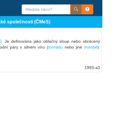
cké společnosti (ČMeS)
ů
. Je definována jako oblačný sloup nebo obrácený
dní páry v silném víru (
tornádu
nebo jiné
trombě
).
1993-a3