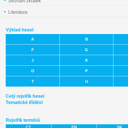
Seznam zkratek
Literatura
Výklad hesel
A
B
F
G
J
K
O
P
T
U
Celý rejstřík hesel
Tematické třídění
Rejstřík termínů
CZ
EN
SK