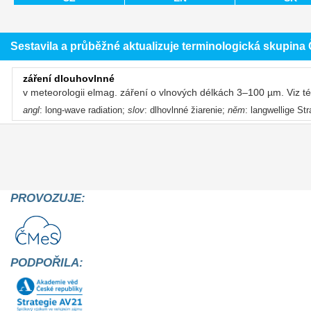
Sestavila a průběžné aktualizuje terminologická skupin
záření dlouhovlnné
v meteorologii elmag. záření o vlnových délkách 3–100 µm. Viz t
angl
: long-wave radiation;
slov
: dlhovlnné žiarenie;
něm
: langwellige St
PROVOZUJE:
PODPOŘILA: