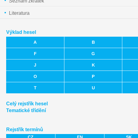
Seznam zkratek
Literatura
Výklad hesel
A
B
F
G
J
K
O
P
T
U
Celý rejstřík hesel
Tematické třídění
Rejstřík termínů
CZ
EN
SK