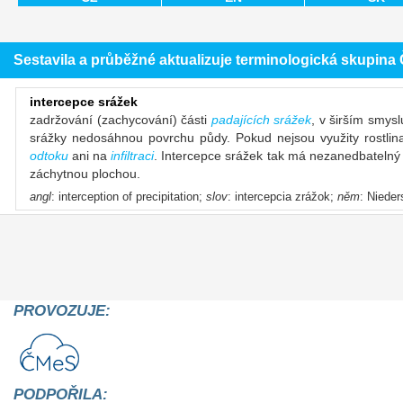
Sestavila a průběžné aktualizuje terminologická skupin
intercepce srážek
zadržování (zachycování) části
padajících srážek
, v širším smysl
srážky nedosáhnou povrchu půdy. Pokud nejsou využity rostli
odtoku
ani na
infiltraci
. Intercepce srážek tak má nezanedbatelný 
záchytnou plochou.
angl
: interception of precipitation;
slov
: intercepcia zrážok;
něm
: Nieder
PROVOZUJE:
PODPOŘILA: