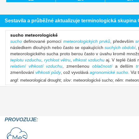
Sestavila a průběžné aktualizuje terminologická skupin
sucho meteorologické
sucho
definované pomocí
meteorologických prvků
, především
s
následkem dlouhých nebo často se opakujících
suchých období
,
meteorologického sucha proto berou často v úvahu kromě množství
teplotu vzduchu
,
rychlost větru
,
vlhkost vzduchu
aj. V teplé části
relativní vlhkostí vzduchu
, zmenšenou
oblačností
a delším
t
zmenšování
vlhkosti půdy
, což vyvolává
agronomické sucho
. Viz
angl
: meteorological drought;
slov
: meteorologické sucho;
něm
: meteor
PROVOZUJE: