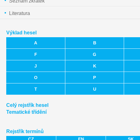
Seznam zkratek
Literatura
Výklad hesel
A
B
F
G
J
K
O
P
T
U
Celý rejstřík hesel
Tematické třídění
Rejstřík termínů
CZ
EN
SK