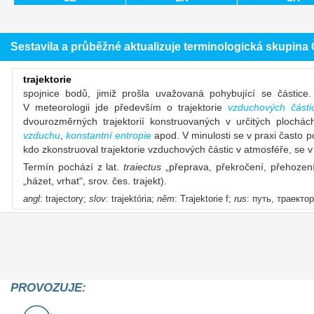
Sestavila a průběžné aktualizuje terminologická skupin
trajektorie
spojnice bodů, jimiž prošla uvažovaná pohybující se částice.
V meteorologii jde především o trajektorie
vzduchových části
dvourozměrných trajektorií konstruovaných v určitých plochá
vzduchu
,
konstantní entropie
apod. V minulosti se v praxi často po
kdo zkonstruoval trajektorie vzduchových částic v atmosféře, se v
Termín pochází z lat.
traiectus
„přeprava, překročení, přehoze
„házet, vrhat“, srov. čes. trajekt).
angl
: trajectory;
slov
: trajektória;
něm
: Trajektorie f;
rus
: путь, траекто
PROVOZUJE: