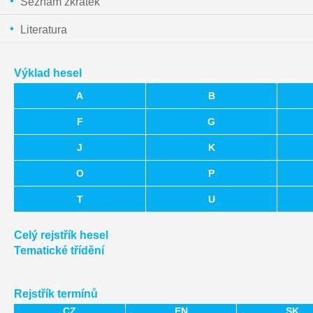
Seznam zkratek
Literatura
Výklad hesel
A
B
F
G
J
K
O
P
T
U
Celý rejstřík hesel
Tematické třídění
Rejstřík termínů
CZ
EN
SK