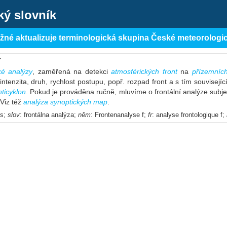
ký slovník
ěžné aktualizuje terminologická skupina České meteorologi
í
ké analýzy
, zaměřená na detekci
atmosférických front
na
přízemníc
intenzita, druh, rychlost postupu, popř. rozpad front a s tím souvisejíc
nticyklon
. Pokud je prováděna ručně, mluvíme o frontální analýze subjek
 Viz též
analýza synoptických map
.
is;
slov
: frontálna analýza;
něm
: Frontenanalyse f;
fr
: analyse frontologique f;