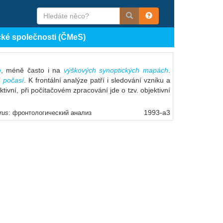
cké společnosti (ČMeS)
h
, méně často i na
výškových synoptických mapách
.
í
počasí
. K frontální analýze patří i sledování vzniku a
tivní, při počítačovém zpracování jde o tzv. objektivní
1993-a3
rus
: фронтологический анализ