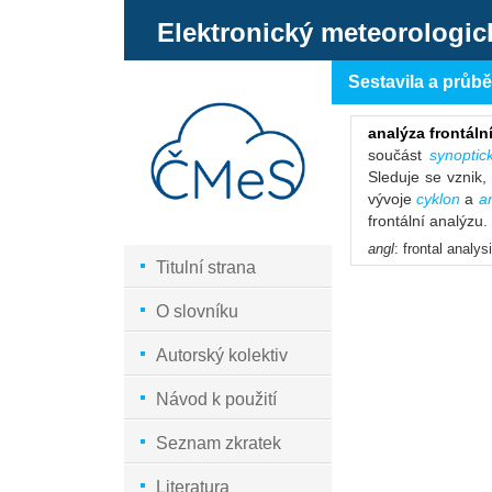
Elektronický meteorologic
Sestavila a průb
analýza frontáln
součást
synoptic
Sleduje se vznik, 
vývoje
cyklon
a
a
frontální analýzu.
angl
: frontal analys
Titulní strana
O slovníku
Autorský kolektiv
Návod k použití
Seznam zkratek
Literatura