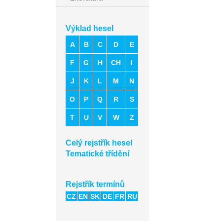
Výklad hesel
A
B
C
D
E
F
G
H
CH
I
J
K
L
M
N
O
P
Q
R
S
T
U
V
W
Z
Celý rejstřík hesel
Tematické třídění
Rejstřík termínů
CZ
EN
SK
DE
FR
RU