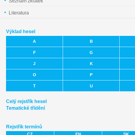
Seznam zkratek
Literatura
Výklad hesel
A
B
F
G
J
K
O
P
T
U
Celý rejstřík hesel
Tematické třídění
Rejstřík termínů
CZ
EN
SK