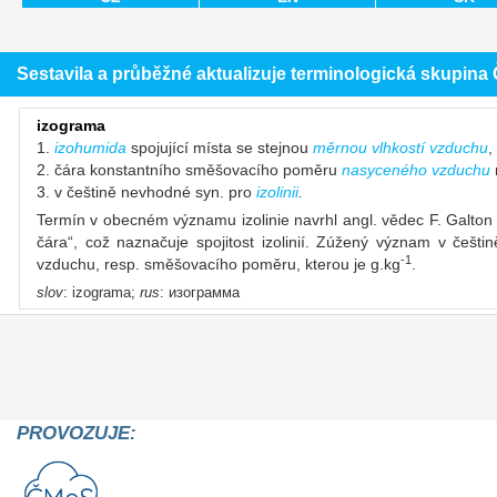
Sestavila a průběžné aktualizuje terminologická skupin
izograma
1.
izohumida
spojující místa se stejnou
měrnou vlhkostí vzduchu
,
2. čára konstantního směšovacího poměru
nasyceného vzduchu
3. v češtině nevhodné syn. pro
izolinii
.
Termín v obecném významu izolinie navrhl angl. vědec F. Galton v
čára“, což naznačuje spojitost izolinií. Zúžený význam v češt
-1
vzduchu, resp. směšovacího poměru, kterou je g.kg
.
slov
: izograma;
rus
: изограмма
PROVOZUJE: