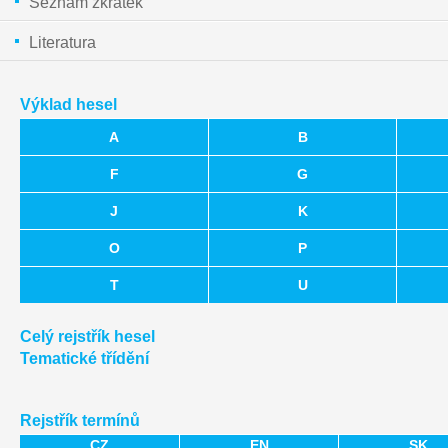
Seznam zkratek
Literatura
Výklad hesel
A
B
F
G
J
K
O
P
T
U
Celý rejstřík hesel
Tematické třídění
Rejstřík termínů
CZ
EN
SK