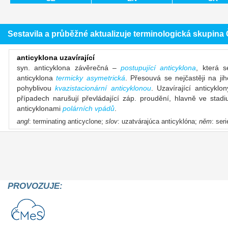
Sestavila a průběžné aktualizuje terminologická skupin
anticyklona uzavírající
syn. anticyklona závěrečná –
postupující anticyklona
, která s
anticyklona
termicky asymetrická
. Přesouvá se nejčastěji na j
pohyblivou
kvazistacionární anticyklonou
. Uzavírající anticyklo
případech narušují převládající záp. proudění, hlavně ve stad
anticyklonami
polárních vpádů
.
angl
: terminating anticyclone;
slov
: uzatvárajúca anticyklóna;
něm
: ser
PROVOZUJE: