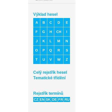
Výklad hesel
A
B
C
D
E
F
G
H
CH
I
J
K
L
M
N
O
P
Q
R
S
T
U
V
W
Z
Celý rejstřík hesel
Tematické třídění
Rejstřík termínů
CZ
EN
SK
DE
FR
RU