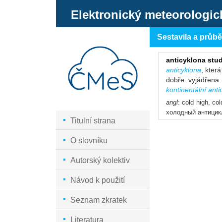
Elektronický meteorologic
Sestavila a průb
anticyklona stu
anticyklona
, která
dobře vyjádřena
kontinentální anti
angl
: cold high, co
холодный антици
Titulní strana
O slovníku
Autorský kolektiv
Návod k použití
Seznam zkratek
Literatura