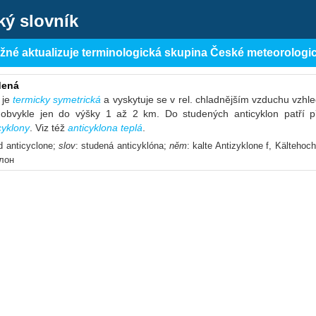
ký slovník
ěžné aktualizuje terminologická skupina České meteorologi
dená
 je
termicky symetrická
a vyskytuje se v rel. chladnějším vzduchu vzhl
 obvykle jen do výšky 1 až 2 km. Do studených anticyklon patří
cyklony
. Viz též
anticyklona teplá
.
ld anticyclone;
slov
: studená anticyklóna;
něm
: kalte Antizyklone f, Kältehoc
клон