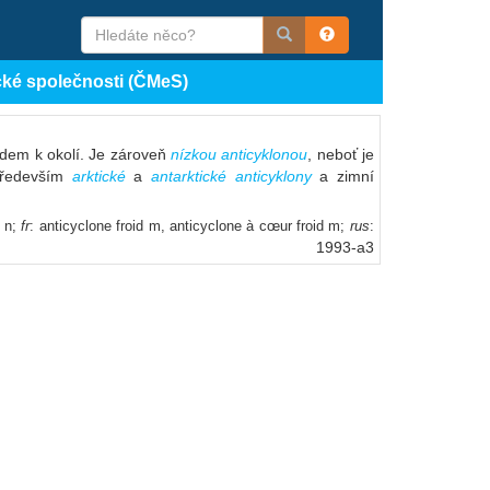
cké společnosti (ČMeS)
edem k okolí. Je zároveň
nízkou anticyklonou
, neboť je
 především
arktické
a
antarktické anticyklony
a zimní
h n;
fr
: anticyclone froid m, anticyclone à cœur froid m;
rus
:
1993-a3