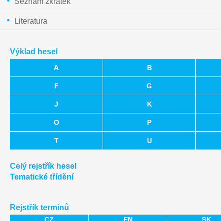
Seznam zkratek
Literatura
Výklad hesel
A
B
F
G
J
K
O
P
T
U
Celý rejstřík hesel
Tematické třídění
Rejstřík termínů
CZ
EN
SK