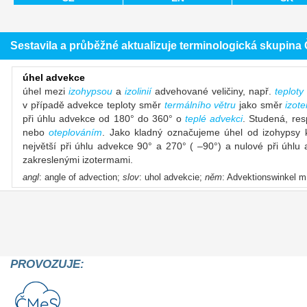
Sestavila a průběžné aktualizuje terminologická skupin
úhel advekce
úhel mezi
izohypsou
a
izolinií
advehované veličiny, např.
teploty
v případě advekce teploty směr
termálního větru
jako směr
izot
při úhlu advekce od 180° do 360° o
teplé advekci
. Studená, re
nebo
oteplováním
. Jako kladný označujeme úhel od izohypsy k
největší při úhlu advekce 90° a 270° ( –90°) a nulové při úhl
zakreslenými izotermami.
angl
: angle of advection;
slov
: uhol advekcie;
něm
: Advektionswinkel 
PROVOZUJE: