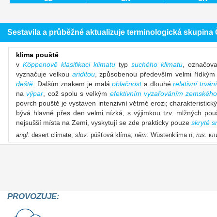
Sestavila a průběžné aktualizuje terminologická skupin
klima pouště
v
Köppenově klasifikaci klimatu
typ
suchého klimatu
, označov
vyznačuje velkou
ariditou
, způsobenou především velmi řídký
deště
. Dalším znakem je malá
oblačnost
a dlouhé
relativní trván
na
výpar
, což spolu s velkým
efektivním vyzařováním zemského
povrch pouště je vystaven intenzivní větrné erozi; charakteristický
bývá hlavně přes den velmi nízká, s výjimkou tzv. mlžných po
nejsušší místa na Zemi, vyskytují se zde prakticky pouze
skryté s
angl
: desert climate;
slov
: púšťová klíma;
něm
: Wüstenklima n;
rus
: к
PROVOZUJE: