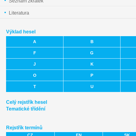
Seznam zkratek
Literatura
Výklad hesel
A
B
F
G
J
K
O
P
T
U
Celý rejstřík hesel
Tematické třídění
Rejstřík termínů
CZ
EN
SK