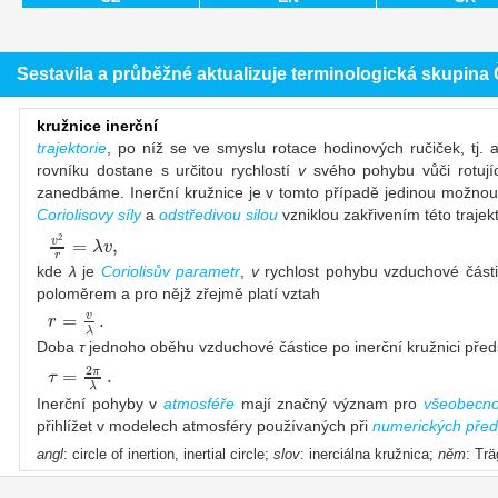
Sestavila a průběžné aktualizuje terminologická skupin
kružnice inerční
trajektorie
, po níž se ve smyslu rotace hodinových ručiček, tj. 
rovníku dostane s určitou rychlostí
v
svého pohybu vůči rotují
zanedbáme. Inerční kružnice je v tomto případě jedinou možnou tra
Coriolisovy síly
a
odstředivou silou
vzniklou zakřivením této traje
2
=
,
v
λ
v
r
kde
λ
je
Coriolisův parametr
,
v
rychlost pohybu vzduchové části
poloměrem a pro nějž zřejmě platí vztah
=
.
v
r
λ
Doba
τ
jednoho oběhu vzduchové částice po inerční kružnici předst
2
=
.
π
τ
λ
Inerční pohyby v
atmosféře
mají značný význam pro
všeobecno
přihlížet v modelech atmosféry používaných při
numerických před
angl
: circle of inertion, inertial circle;
slov
: inerciálna kružnica;
něm
: Trä