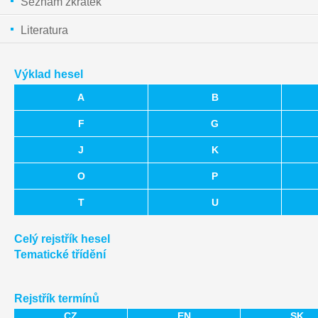
Seznam zkratek
Literatura
Výklad hesel
A
B
F
G
J
K
O
P
T
U
Celý rejstřík hesel
Tematické třídění
Rejstřík termínů
CZ
EN
SK