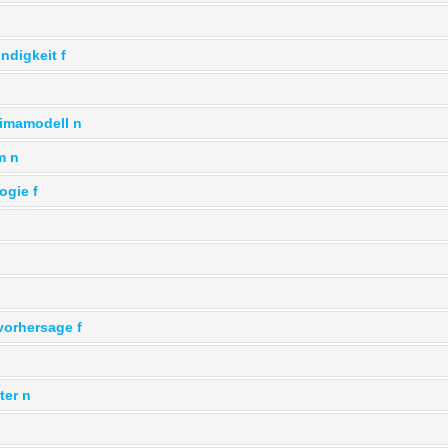
ndigkeit f
limamodell n
m n
ogie f
orhersage f
ter n