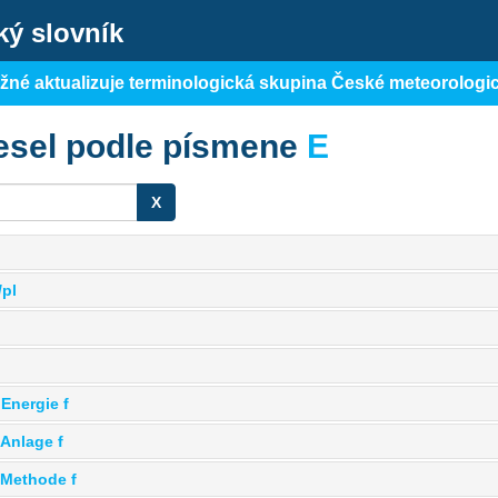
ký slovník
ěžné aktualizuje terminologická skupina České meteorologi
esel podle písmene
E
X
/pl
Energie f
Anlage f
-Methode f