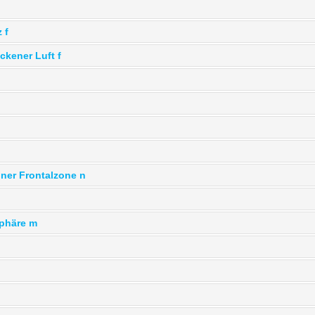
 f
ckener Luft f
iner Frontalzone n
sphäre m