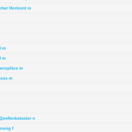
cher Horizont m
l m
l m
nenzyklus m
luss m
Quellenkataster n
erung f