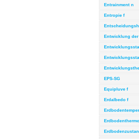
Entrainment n
Entropie f
Entscheidungsh
Entwicklung der
Entwicklungssta
Entwicklungssta
Entwicklungstheo
EPS-SG
Equipluve f
Erdalbedo f
Erdbodentempera
Erdbodenthermo
Erdbodenzusta