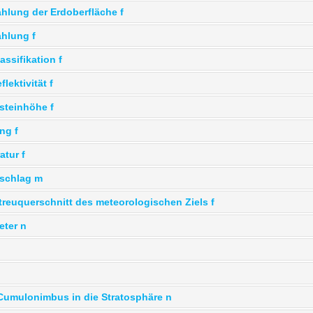
ahlung der Erdoberfläche f
ahlung f
assifikation f
flektivität f
steinhöhe f
ng f
atur f
rschlag m
treuquerschnitt des meteorologischen Ziels f
eter n
Cumulonimbus in die Stratosphäre n