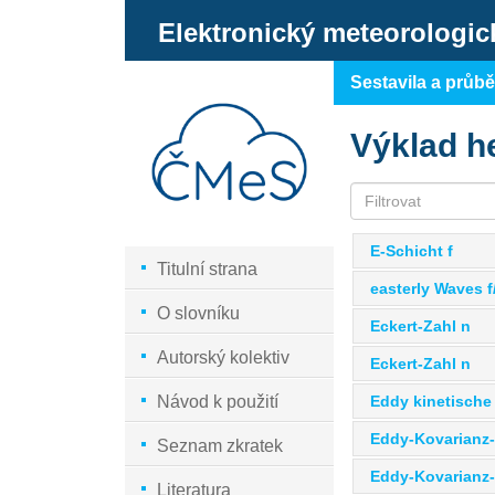
Elektronický meteorologic
Sestavila a průb
Výklad h
E-Schicht f
Titulní strana
easterly Waves f
O slovníku
Eckert-Zahl n
Autorský kolektiv
Eckert-Zahl n
Eddy kinetische 
Návod k použití
Eddy-Kovarianz-
Seznam zkratek
Eddy-Kovarianz
Literatura