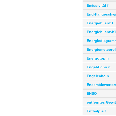
Emissivität f
End-Fallgeschwi
Energiebilanz f
Energiebilanz-K
Energiediagram
Energiemeteorol
Energotop n
Engel-Echo n
Engelecho n
Ensemblewetterv
ENSO
entferntes Gewit
Enthalpie f