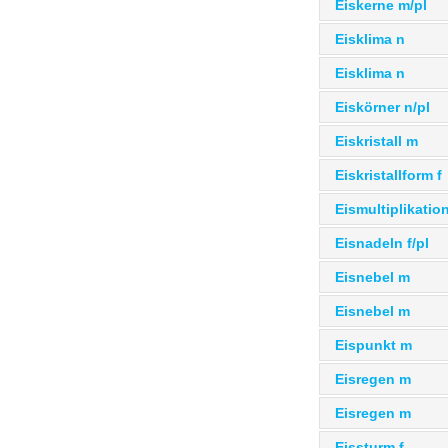
Eiskerne m/pl
Eisklima n
Eisklima n
Eiskörner n/pl
Eiskristall m
Eiskristallform f
Eismultiplikation
Eisnadeln f/pl
Eisnebel m
Eisnebel m
Eispunkt m
Eisregen m
Eisregen m
Eissturm f