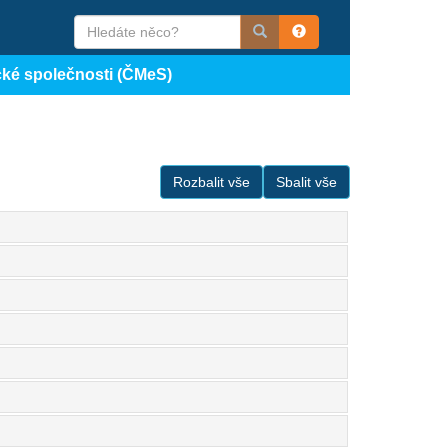
cké společnosti (ČMeS)