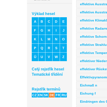
effektive Ausstr
effektive Ausstr
Výklad hesel
effektive Klimakl
A
B
C
D
E
effektive Radarre
F
G
H
I
J
effektive Schorn
K
L
M
N
O
effektive Strahlu
P
Q
R
S
T
effektive Temper
Ü
U
V
W
Z
effektiver Niede
effektiver Rücks
Celý rejstřík hesel
Tematické třídění
Effektivpyranom
Eichmaß n
Rejstřík termínů
Eichung f
CZ
EN
SK
DE
FR
RU
Eindringen des 