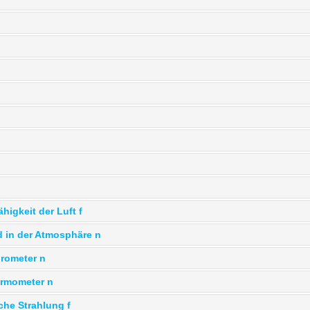
ähigkeit der Luft f
d in der Atmosphäre n
grometer n
ermometer n
che Strahlung f