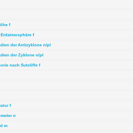
öhe f
 Erdatmosphäre f
dien der Antizyklone n/pl
dien der Zyklone n/pl
rie nach Sutcliffe f
tur f
meter n
nd m