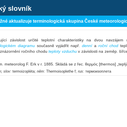
ký slovník
ěžné aktualizuje terminologická skupina České meteorologi
jící závislost určité teplotní charakteristiky na dvou navzájem
ologickém diagramu
současně vyjádřit např.
denní
a
roční chod
tepl
u znázornění ročního chodu
teploty vzduchu
v závislosti na zeměp. šíř
. meteorolog F. Erk v r. 1885. Skládá se z řec. θερμός [thermos] „teplý
th;
slov
: termoizopléta;
něm
: Thermoisoplethe f;
rus
: термоизоплета