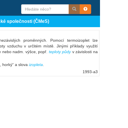
cké společnosti (ČMeS)
 nezávislých proměnných. Pomocí termoizoplet lze
oty vzduchu v určitém místě. Jinými příklady využití
ce nebo nadm. výšce, popř.
teploty půdy
v závislosti na
, horký“ a slova
izopleta
.
1993-a3