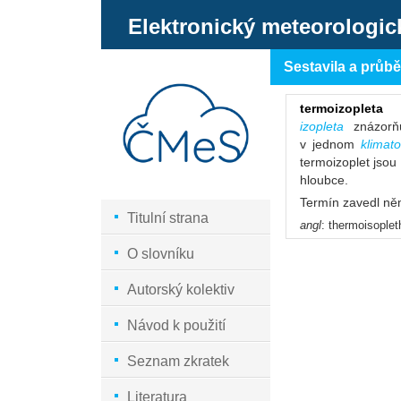
Elektronický meteorologic
Sestavila a průb
termoizopleta
izopleta
znázorňu
v jednom
klimat
termoizoplet jso
hloubce.
Termín zavedl něm
Titulní strana
angl
: thermoisople
O slovníku
Autorský kolektiv
Návod k použití
Seznam zkratek
Literatura