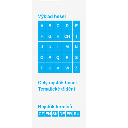
Výklad hesel
A
B
C
D
E
F
G
H
CH
I
J
K
L
M
N
O
P
Q
R
S
T
U
V
W
Z
Celý rejstřík hesel
Tematické třídění
Rejstřík termínů
CZ
EN
SK
DE
FR
RU